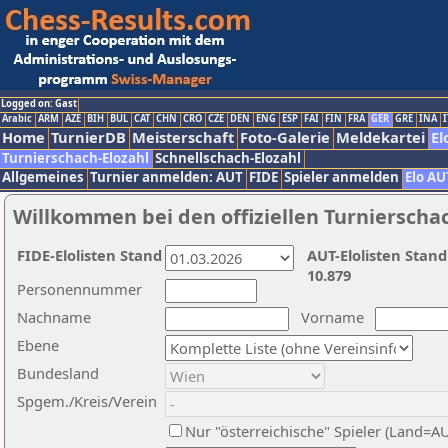
Logged on: Gast
Arabic
ARM
AZE
BIH
BUL
CAT
CHN
CRO
CZE
DEN
ENG
ESP
FAI
FIN
FRA
GER
GRE
INA
I
Home
TurnierDB
Meisterschaft
Foto-Galerie
Meldekartei
El
Turnierschach-Elozahl
Schnellschach-Elozahl
Allgemeines
Turnier anmelden: AUT
FIDE
Spieler anmelden
Elo AU
Willkommen bei den offiziellen Turnierscha
FIDE-Elolisten Stand
AUT-Elolisten Stand
10.879
Personennummer
Nachname
Vorname
Ebene
Bundesland
Spgem./Kreis/Verein
Nur "österreichische" Spieler (Land=A