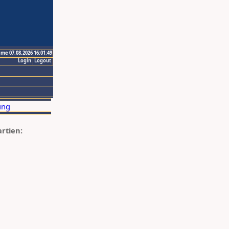
ime 07.08.2026 16:01:49
Login
Logout
artien: