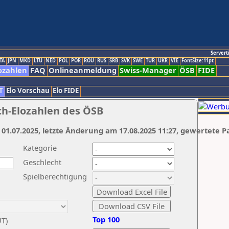
Servert
TA
JPN
MKD
LTU
NED
POL
POR
ROU
RUS
SRB
SVK
SWE
TUR
UKR
VIE
FontSize:11pt
ozahlen
FAQ
Onlineanmeldung
Swiss-Manager
ÖSB
FIDE
T
Elo Vorschau
Elo FIDE
ch-Elozahlen des ÖSB
 01.07.2025, letzte Änderung am 17.08.2025 11:27, gewertete P
Kategorie
Geschlecht
Spielberechtigung
Top 100
UT)