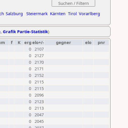
ch
Salzburg
Steiermark
Kärnten
Tirol
Vorarlberg
e
,
Grafik Partie-Statistik
)
um
f
K
erg
elo+/-
gegner
elo
pnr
0
2107
0
2127
0
2170
0
2171
0
2152
0
2115
0
2115
0
2096
0
2123
0
2113
0
2047
0
2045
0
2037