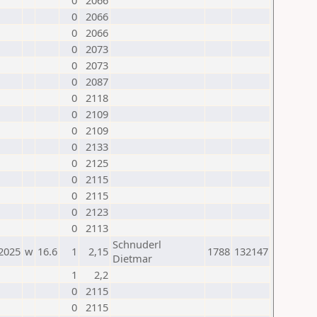
0
2066
0
2066
0
2066
0
2073
0
2073
0
2087
0
2118
0
2109
0
2109
0
2133
0
2125
0
2115
0
2115
0
2123
0
2113
Schnuderl
.2025
w
16.6
1
2,15
1788
132147
Dietmar
1
2,2
0
2115
0
2115