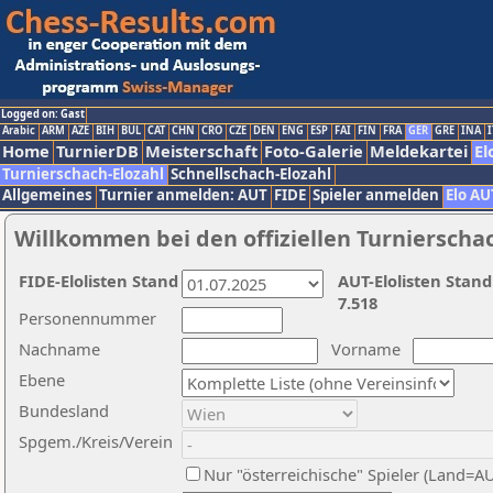
Logged on: Gast
Arabic
ARM
AZE
BIH
BUL
CAT
CHN
CRO
CZE
DEN
ENG
ESP
FAI
FIN
FRA
GER
GRE
INA
I
Home
TurnierDB
Meisterschaft
Foto-Galerie
Meldekartei
El
Turnierschach-Elozahl
Schnellschach-Elozahl
Allgemeines
Turnier anmelden: AUT
FIDE
Spieler anmelden
Elo AU
Willkommen bei den offiziellen Turnierscha
FIDE-Elolisten Stand
AUT-Elolisten Stand
7.518
Personennummer
Nachname
Vorname
Ebene
Bundesland
Spgem./Kreis/Verein
Nur "österreichische" Spieler (Land=A