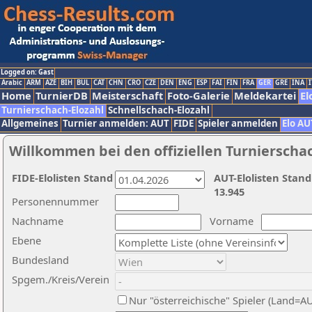
Logged on: Gast
Arabic
ARM
AZE
BIH
BUL
CAT
CHN
CRO
CZE
DEN
ENG
ESP
FAI
FIN
FRA
GER
GRE
INA
I
Home
TurnierDB
Meisterschaft
Foto-Galerie
Meldekartei
El
Turnierschach-Elozahl
Schnellschach-Elozahl
Allgemeines
Turnier anmelden: AUT
FIDE
Spieler anmelden
Elo AU
Willkommen bei den offiziellen Turnierscha
FIDE-Elolisten Stand
AUT-Elolisten Stand
13.945
Personennummer
Nachname
Vorname
Ebene
Bundesland
Spgem./Kreis/Verein
Nur "österreichische" Spieler (Land=A