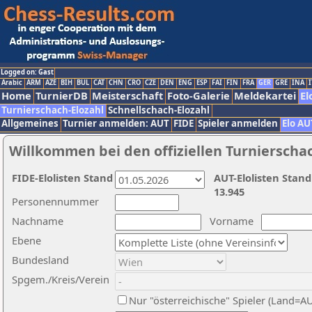
Logged on: Gast
Arabic
ARM
AZE
BIH
BUL
CAT
CHN
CRO
CZE
DEN
ENG
ESP
FAI
FIN
FRA
GER
GRE
INA
I
Home
TurnierDB
Meisterschaft
Foto-Galerie
Meldekartei
El
Turnierschach-Elozahl
Schnellschach-Elozahl
Allgemeines
Turnier anmelden: AUT
FIDE
Spieler anmelden
Elo AU
Willkommen bei den offiziellen Turnierscha
FIDE-Elolisten Stand
AUT-Elolisten Stand
13.945
Personennummer
Nachname
Vorname
Ebene
Bundesland
Spgem./Kreis/Verein
Nur "österreichische" Spieler (Land=A