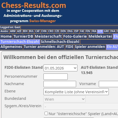
Logged on: Gast
Arabic
ARM
AZE
BIH
BUL
CAT
CHN
CRO
CZE
DEN
ENG
ESP
FAI
FIN
FRA
GER
GRE
INA
I
Home
TurnierDB
Meisterschaft
Foto-Galerie
Meldekartei
El
Turnierschach-Elozahl
Schnellschach-Elozahl
Allgemeines
Turnier anmelden: AUT
FIDE
Spieler anmelden
Elo AU
Willkommen bei den offiziellen Turnierscha
FIDE-Elolisten Stand
AUT-Elolisten Stand
13.945
Personennummer
Nachname
Vorname
Ebene
Bundesland
Spgem./Kreis/Verein
Nur "österreichische" Spieler (Land=A