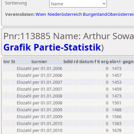
Sortierung
Vereinslisten:
Wien
Niederösterreich
Burgenland
Oberösterrei
Pnr:113885 Name: Arthur Sowa
Grafik Partie-Statistik
)
tnr
St
turnier
bdld
rd
datum
f
K
erg
elo+/-
gegn
Elozahl per 01.01.2006
0
1473
Elozahl per 01.07.2006
0
1457
Elozahl per 01.01.2007
0
1453
Elozahl per 01.07.2007
0
1459
Elozahl per 01.01.2008
0
1473
Elozahl per 01.07.2008
0
1501
Elozahl per 01.01.2009
0
1488
Elozahl per 01.07.2009
0
1566
Elozahl per 01.01.2010
0
1583
Elozahl per 01.07.2010
0
1678