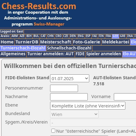
Logged on: Gast
Arabic
ARM
AZE
BIH
BUL
CAT
CHN
CRO
CZE
DEN
ENG
ESP
FAI
FIN
FRA
GER
GRE
INA
I
Home
TurnierDB
Meisterschaft
Foto-Galerie
Meldekartei
El
Turnierschach-Elozahl
Schnellschach-Elozahl
Allgemeines
Turnier anmelden: AUT
FIDE
Spieler anmelden
Elo AU
Willkommen bei den offiziellen Turnierscha
FIDE-Elolisten Stand
AUT-Elolisten Stand
7.518
Personennummer
Nachname
Vorname
Ebene
Bundesland
Spgem./Kreis/Verein
Nur "österreichische" Spieler (Land=A