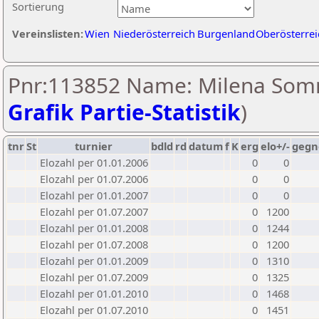
Sortierung
Vereinslisten:
Wien
Niederösterreich
Burgenland
Oberösterrei
Pnr:113852 Name: Milena Som
Grafik Partie-Statistik
)
tnr
St
turnier
bdld
rd
datum
f
K
erg
elo+/-
gegn
Elozahl per 01.01.2006
0
0
Elozahl per 01.07.2006
0
0
Elozahl per 01.01.2007
0
0
Elozahl per 01.07.2007
0
1200
Elozahl per 01.01.2008
0
1244
Elozahl per 01.07.2008
0
1200
Elozahl per 01.01.2009
0
1310
Elozahl per 01.07.2009
0
1325
Elozahl per 01.01.2010
0
1468
Elozahl per 01.07.2010
0
1451