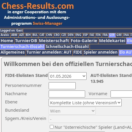
Logged on: Gast
Arabic
ARM
AZE
BIH
BUL
CAT
CHN
CRO
CZE
DEN
ENG
ESP
FAI
FIN
FRA
GER
GRE
INA
I
Home
TurnierDB
Meisterschaft
Foto-Galerie
Meldekartei
El
Turnierschach-Elozahl
Schnellschach-Elozahl
Allgemeines
Turnier anmelden: AUT
FIDE
Spieler anmelden
Elo AU
Willkommen bei den offiziellen Turnierscha
FIDE-Elolisten Stand
AUT-Elolisten Stand
13.945
Personennummer
Nachname
Vorname
Ebene
Bundesland
Spgem./Kreis/Verein
Nur "österreichische" Spieler (Land=A