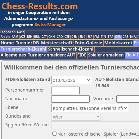
Logged on: Gast
Arabic
ARM
AZE
BIH
BUL
CAT
CHN
CRO
CZE
DEN
ENG
ESP
FAI
FIN
FRA
GER
GRE
INA
I
Home
TurnierDB
Meisterschaft
Foto-Galerie
Meldekartei
El
Turnierschach-Elozahl
Schnellschach-Elozahl
Allgemeines
Turnier anmelden: AUT
FIDE
Spieler anmelden
Elo AU
Willkommen bei den offiziellen Turnierscha
FIDE-Elolisten Stand
AUT-Elolisten Stand
13.945
Personennummer
Nachname
Vorname
Ebene
Bundesland
Spgem./Kreis/Verein
Nur "österreichische" Spieler (Land=A