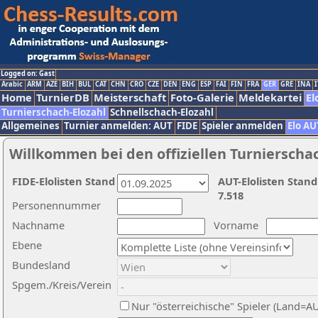
Logged on: Gast
Arabic
ARM
AZE
BIH
BUL
CAT
CHN
CRO
CZE
DEN
ENG
ESP
FAI
FIN
FRA
GER
GRE
INA
I
Home
TurnierDB
Meisterschaft
Foto-Galerie
Meldekartei
El
Turnierschach-Elozahl
Schnellschach-Elozahl
Allgemeines
Turnier anmelden: AUT
FIDE
Spieler anmelden
Elo AU
Willkommen bei den offiziellen Turnierscha
FIDE-Elolisten Stand
AUT-Elolisten Stand
7.518
Personennummer
Nachname
Vorname
Ebene
Bundesland
Spgem./Kreis/Verein
Nur "österreichische" Spieler (Land=A