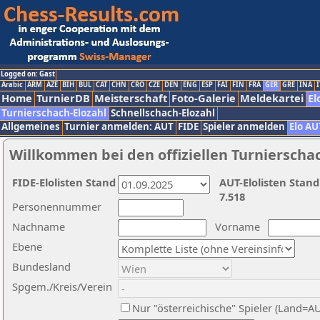
Logged on: Gast
Arabic
ARM
AZE
BIH
BUL
CAT
CHN
CRO
CZE
DEN
ENG
ESP
FAI
FIN
FRA
GER
GRE
INA
I
Home
TurnierDB
Meisterschaft
Foto-Galerie
Meldekartei
El
Turnierschach-Elozahl
Schnellschach-Elozahl
Allgemeines
Turnier anmelden: AUT
FIDE
Spieler anmelden
Elo AU
Willkommen bei den offiziellen Turnierscha
FIDE-Elolisten Stand
AUT-Elolisten Stand
7.518
Personennummer
Nachname
Vorname
Ebene
Bundesland
Spgem./Kreis/Verein
Nur "österreichische" Spieler (Land=A