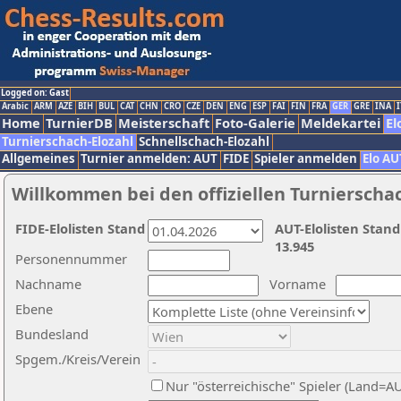
Logged on: Gast
Arabic
ARM
AZE
BIH
BUL
CAT
CHN
CRO
CZE
DEN
ENG
ESP
FAI
FIN
FRA
GER
GRE
INA
I
Home
TurnierDB
Meisterschaft
Foto-Galerie
Meldekartei
El
Turnierschach-Elozahl
Schnellschach-Elozahl
Allgemeines
Turnier anmelden: AUT
FIDE
Spieler anmelden
Elo AU
Willkommen bei den offiziellen Turnierscha
FIDE-Elolisten Stand
AUT-Elolisten Stand
13.945
Personennummer
Nachname
Vorname
Ebene
Bundesland
Spgem./Kreis/Verein
Nur "österreichische" Spieler (Land=A