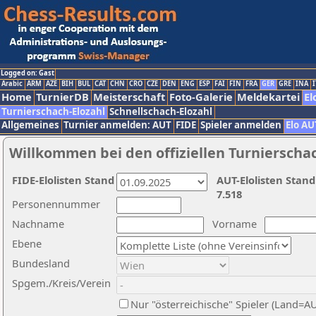
Logged on: Gast
Arabic
ARM
AZE
BIH
BUL
CAT
CHN
CRO
CZE
DEN
ENG
ESP
FAI
FIN
FRA
GER
GRE
INA
I
Home
TurnierDB
Meisterschaft
Foto-Galerie
Meldekartei
El
Turnierschach-Elozahl
Schnellschach-Elozahl
Allgemeines
Turnier anmelden: AUT
FIDE
Spieler anmelden
Elo AU
Willkommen bei den offiziellen Turnierscha
FIDE-Elolisten Stand
AUT-Elolisten Stand
7.518
Personennummer
Nachname
Vorname
Ebene
Bundesland
Spgem./Kreis/Verein
Nur "österreichische" Spieler (Land=A