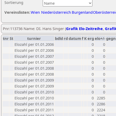
Sortierung
Vereinslisten:
Wien
Niederösterreich
Burgenland
Oberösterrei
Pnr:113736 Name: DI. Hans Singer (
Grafik Elo-Zeitreihe
,
Grafik
tnr
St
turnier
bdld
rd
datum
f
K
erg
elo+/-
gegn
Elozahl per 01.01.2006
0
0
Elozahl per 01.07.2006
0
0
Elozahl per 01.01.2007
0
0
Elozahl per 01.07.2007
0
0
Elozahl per 01.01.2008
0
0
Elozahl per 01.07.2008
0
0
Elozahl per 01.01.2009
0
0
Elozahl per 01.07.2009
0
0
Elozahl per 01.01.2010
0
0
Elozahl per 01.07.2010
0
2285
Elozahl per 01.01.2011
0
2286
Elozahl per 01.07.2011
0
2224
Elozahl per 01.01.2012
0
2218