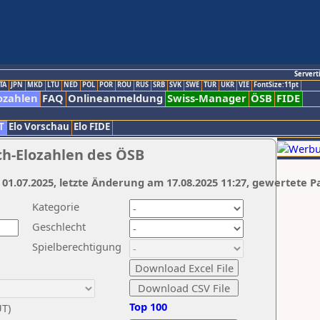
Servert
TA
JPN
MKD
LTU
NED
POL
POR
ROU
RUS
SRB
SVK
SWE
TUR
UKR
VIE
FontSize:11pt
ozahlen
FAQ
Onlineanmeldung
Swiss-Manager
ÖSB
FIDE
T
Elo Vorschau
Elo FIDE
ch-Elozahlen des ÖSB
 01.07.2025, letzte Änderung am 17.08.2025 11:27, gewertete P
Kategorie
Geschlecht
Spielberechtigung
Top 100
UT)