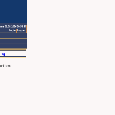
ime 06.08.2026 20:51:31
Login
Logout
artien: