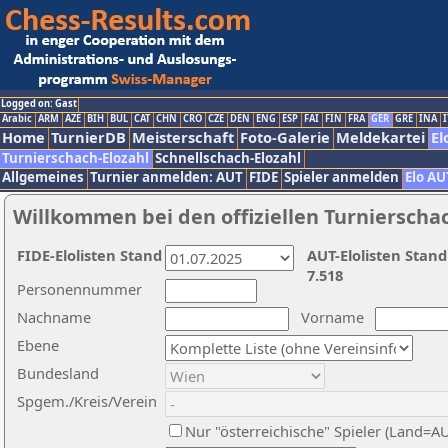
Logged on: Gast
Arabic
ARM
AZE
BIH
BUL
CAT
CHN
CRO
CZE
DEN
ENG
ESP
FAI
FIN
FRA
GER
GRE
INA
I
Home
TurnierDB
Meisterschaft
Foto-Galerie
Meldekartei
El
Turnierschach-Elozahl
Schnellschach-Elozahl
Allgemeines
Turnier anmelden: AUT
FIDE
Spieler anmelden
Elo AU
Willkommen bei den offiziellen Turnierscha
FIDE-Elolisten Stand
AUT-Elolisten Stand
7.518
Personennummer
Nachname
Vorname
Ebene
Bundesland
Spgem./Kreis/Verein
Nur "österreichische" Spieler (Land=A