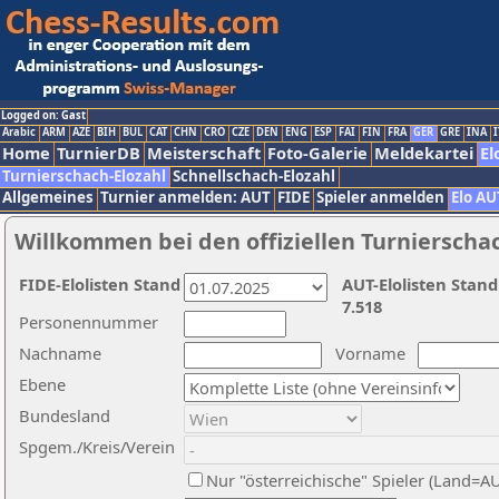
Logged on: Gast
Arabic
ARM
AZE
BIH
BUL
CAT
CHN
CRO
CZE
DEN
ENG
ESP
FAI
FIN
FRA
GER
GRE
INA
I
Home
TurnierDB
Meisterschaft
Foto-Galerie
Meldekartei
El
Turnierschach-Elozahl
Schnellschach-Elozahl
Allgemeines
Turnier anmelden: AUT
FIDE
Spieler anmelden
Elo AU
Willkommen bei den offiziellen Turnierscha
FIDE-Elolisten Stand
AUT-Elolisten Stand
7.518
Personennummer
Nachname
Vorname
Ebene
Bundesland
Spgem./Kreis/Verein
Nur "österreichische" Spieler (Land=A