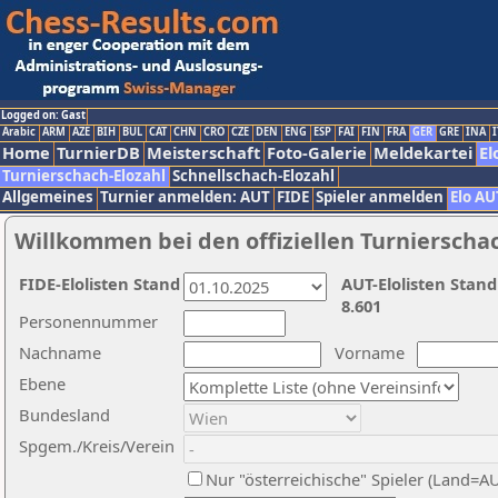
Logged on: Gast
Arabic
ARM
AZE
BIH
BUL
CAT
CHN
CRO
CZE
DEN
ENG
ESP
FAI
FIN
FRA
GER
GRE
INA
I
Home
TurnierDB
Meisterschaft
Foto-Galerie
Meldekartei
El
Turnierschach-Elozahl
Schnellschach-Elozahl
Allgemeines
Turnier anmelden: AUT
FIDE
Spieler anmelden
Elo AU
Willkommen bei den offiziellen Turnierscha
FIDE-Elolisten Stand
AUT-Elolisten Stand
8.601
Personennummer
Nachname
Vorname
Ebene
Bundesland
Spgem./Kreis/Verein
Nur "österreichische" Spieler (Land=A