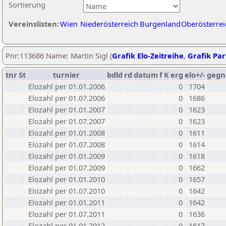
Sortierung
Vereinslisten:
Wien
Niederösterreich
Burgenland
Oberösterrei
Pnr:113686 Name: Martin Sigl (
Grafik Elo-Zeitreihe
,
Grafik Part
tnr
St
turnier
bdld
rd
datum
f
K
erg
elo+/-
gegn
Elozahl per 01.01.2006
0
1704
Elozahl per 01.07.2006
0
1686
Elozahl per 01.01.2007
0
1623
Elozahl per 01.07.2007
0
1623
Elozahl per 01.01.2008
0
1611
Elozahl per 01.07.2008
0
1614
Elozahl per 01.01.2009
0
1618
Elozahl per 01.07.2009
0
1662
Elozahl per 01.01.2010
0
1657
Elozahl per 01.07.2010
0
1642
Elozahl per 01.01.2011
0
1642
Elozahl per 01.07.2011
0
1636
Elozahl per 01.01.2012
0
1617