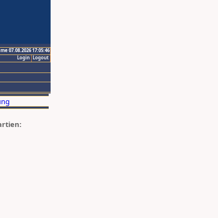
ime 07.08.2026 17:05:46
Login
Logout
artien: