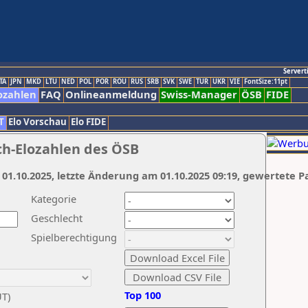
Servert
TA
JPN
MKD
LTU
NED
POL
POR
ROU
RUS
SRB
SVK
SWE
TUR
UKR
VIE
FontSize:11pt
ozahlen
FAQ
Onlineanmeldung
Swiss-Manager
ÖSB
FIDE
T
Elo Vorschau
Elo FIDE
ch-Elozahlen des ÖSB
 01.10.2025, letzte Änderung am 01.10.2025 09:19, gewertete P
Kategorie
Geschlecht
Spielberechtigung
Top 100
UT)