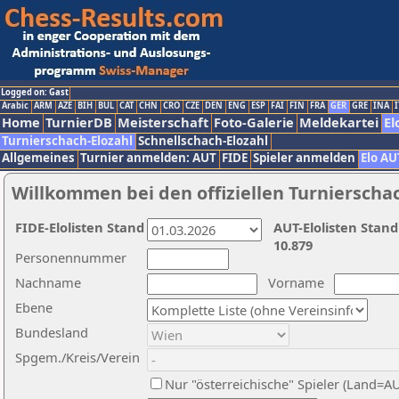
Logged on: Gast
Arabic
ARM
AZE
BIH
BUL
CAT
CHN
CRO
CZE
DEN
ENG
ESP
FAI
FIN
FRA
GER
GRE
INA
I
Home
TurnierDB
Meisterschaft
Foto-Galerie
Meldekartei
El
Turnierschach-Elozahl
Schnellschach-Elozahl
Allgemeines
Turnier anmelden: AUT
FIDE
Spieler anmelden
Elo AU
Willkommen bei den offiziellen Turnierscha
FIDE-Elolisten Stand
AUT-Elolisten Stand
10.879
Personennummer
Nachname
Vorname
Ebene
Bundesland
Spgem./Kreis/Verein
Nur "österreichische" Spieler (Land=A