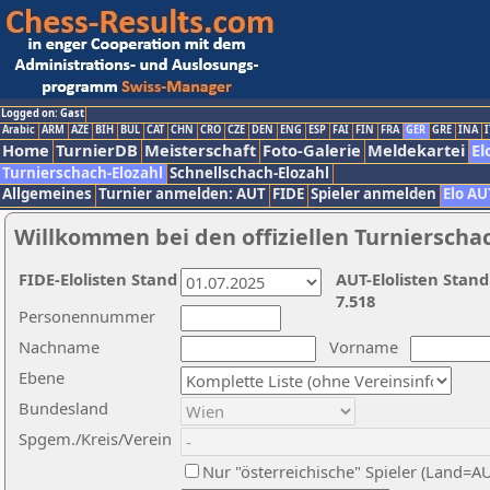
Logged on: Gast
Arabic
ARM
AZE
BIH
BUL
CAT
CHN
CRO
CZE
DEN
ENG
ESP
FAI
FIN
FRA
GER
GRE
INA
I
Home
TurnierDB
Meisterschaft
Foto-Galerie
Meldekartei
El
Turnierschach-Elozahl
Schnellschach-Elozahl
Allgemeines
Turnier anmelden: AUT
FIDE
Spieler anmelden
Elo AU
Willkommen bei den offiziellen Turnierscha
FIDE-Elolisten Stand
AUT-Elolisten Stand
7.518
Personennummer
Nachname
Vorname
Ebene
Bundesland
Spgem./Kreis/Verein
Nur "österreichische" Spieler (Land=A