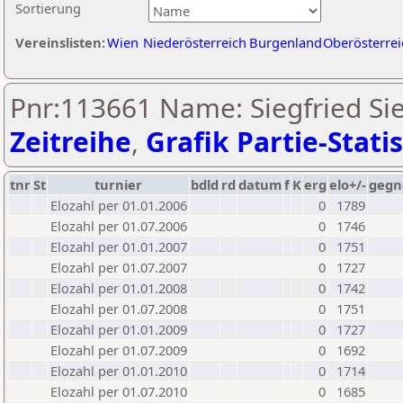
Sortierung
Vereinslisten:
Wien
Niederösterreich
Burgenland
Oberösterrei
Pnr:113661 Name: Siegfried Si
Zeitreihe
,
Grafik Partie-Statis
tnr
St
turnier
bdld
rd
datum
f
K
erg
elo+/-
gegn
Elozahl per 01.01.2006
0
1789
Elozahl per 01.07.2006
0
1746
Elozahl per 01.01.2007
0
1751
Elozahl per 01.07.2007
0
1727
Elozahl per 01.01.2008
0
1742
Elozahl per 01.07.2008
0
1751
Elozahl per 01.01.2009
0
1727
Elozahl per 01.07.2009
0
1692
Elozahl per 01.01.2010
0
1714
Elozahl per 01.07.2010
0
1685