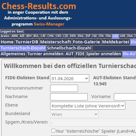
Logged on: Gast
Arabic
ARM
AZE
BIH
BUL
CAT
CHN
CRO
CZE
DEN
ENG
ESP
FAI
FIN
FRA
GER
GRE
INA
I
Home
TurnierDB
Meisterschaft
Foto-Galerie
Meldekartei
El
Turnierschach-Elozahl
Schnellschach-Elozahl
Allgemeines
Turnier anmelden: AUT
FIDE
Spieler anmelden
Elo AU
Willkommen bei den offiziellen Turnierscha
FIDE-Elolisten Stand
AUT-Elolisten Stand
13.945
Personennummer
Nachname
Vorname
Ebene
Bundesland
Spgem./Kreis/Verein
Nur "österreichische" Spieler (Land=A