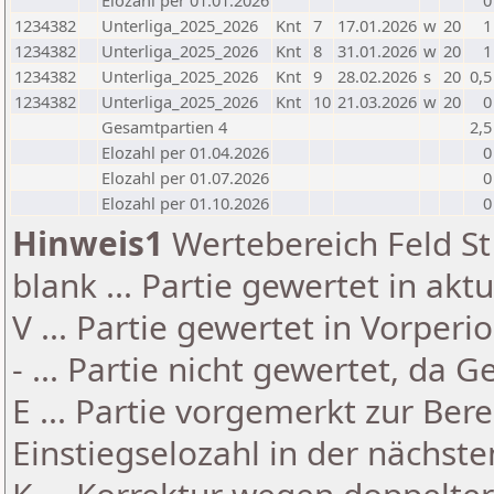
Elozahl per 01.01.2026
0
1234382
Unterliga_2025_2026
Knt
7
17.01.2026
w
20
1
1234382
Unterliga_2025_2026
Knt
8
31.01.2026
w
20
1
1234382
Unterliga_2025_2026
Knt
9
28.02.2026
s
20
0,5
1234382
Unterliga_2025_2026
Knt
10
21.03.2026
w
20
0
Gesamtpartien 4
2,5
Elozahl per 01.04.2026
0
Elozahl per 01.07.2026
0
Elozahl per 01.10.2026
0
Hinweis1
Wertebereich Feld St 
blank ... Partie gewertet in akt
V ... Partie gewertet in Vorperi
- ... Partie nicht gewertet, da 
E ... Partie vorgemerkt zur Be
Einstiegselozahl in der nächst