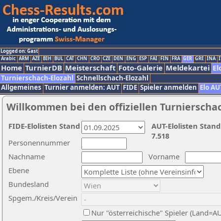
Logged on: Gast
Arabic
ARM
AZE
BIH
BUL
CAT
CHN
CRO
CZE
DEN
ENG
ESP
FAI
FIN
FRA
GER
GRE
INA
I
Home
TurnierDB
Meisterschaft
Foto-Galerie
Meldekartei
El
Turnierschach-Elozahl
Schnellschach-Elozahl
Allgemeines
Turnier anmelden: AUT
FIDE
Spieler anmelden
Elo AU
Willkommen bei den offiziellen Turnierscha
FIDE-Elolisten Stand
AUT-Elolisten Stand
7.518
Personennummer
Nachname
Vorname
Ebene
Bundesland
Spgem./Kreis/Verein
Nur "österreichische" Spieler (Land=A