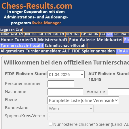
Logged on: Gast
Arabic
ARM
AZE
BIH
BUL
CAT
CHN
CRO
CZE
DEN
ENG
ESP
FAI
FIN
FRA
GER
GRE
INA
I
Home
TurnierDB
Meisterschaft
Foto-Galerie
Meldekartei
El
Turnierschach-Elozahl
Schnellschach-Elozahl
Allgemeines
Turnier anmelden: AUT
FIDE
Spieler anmelden
Elo AU
Willkommen bei den offiziellen Turnierscha
FIDE-Elolisten Stand
AUT-Elolisten Stand
13.945
Personennummer
Nachname
Vorname
Ebene
Bundesland
Spgem./Kreis/Verein
Nur "österreichische" Spieler (Land=A