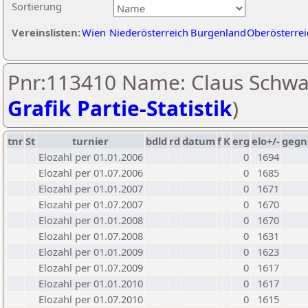
Sortierung
Vereinslisten:
Wien
Niederösterreich
Burgenland
Oberösterrei
Pnr:113410 Name: Claus Schwar
Grafik Partie-Statistik
)
tnr
St
turnier
bdld
rd
datum
f
K
erg
elo+/-
gegn
Elozahl per 01.01.2006
0
1694
Elozahl per 01.07.2006
0
1685
Elozahl per 01.01.2007
0
1671
Elozahl per 01.07.2007
0
1670
Elozahl per 01.01.2008
0
1670
Elozahl per 01.07.2008
0
1631
Elozahl per 01.01.2009
0
1623
Elozahl per 01.07.2009
0
1617
Elozahl per 01.01.2010
0
1617
Elozahl per 01.07.2010
0
1615