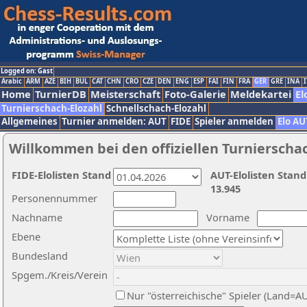
Logged on: Gast
Arabic
ARM
AZE
BIH
BUL
CAT
CHN
CRO
CZE
DEN
ENG
ESP
FAI
FIN
FRA
GER
GRE
INA
I
Home
TurnierDB
Meisterschaft
Foto-Galerie
Meldekartei
El
Turnierschach-Elozahl
Schnellschach-Elozahl
Allgemeines
Turnier anmelden: AUT
FIDE
Spieler anmelden
Elo AU
Willkommen bei den offiziellen Turnierscha
FIDE-Elolisten Stand
AUT-Elolisten Stand
13.945
Personennummer
Nachname
Vorname
Ebene
Bundesland
Spgem./Kreis/Verein
Nur "österreichische" Spieler (Land=A