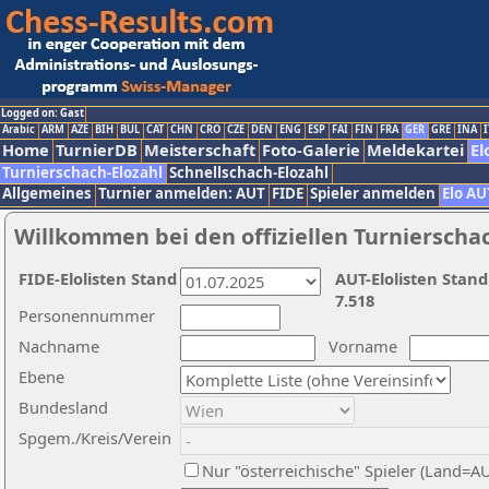
Logged on: Gast
Arabic
ARM
AZE
BIH
BUL
CAT
CHN
CRO
CZE
DEN
ENG
ESP
FAI
FIN
FRA
GER
GRE
INA
I
Home
TurnierDB
Meisterschaft
Foto-Galerie
Meldekartei
El
Turnierschach-Elozahl
Schnellschach-Elozahl
Allgemeines
Turnier anmelden: AUT
FIDE
Spieler anmelden
Elo AU
Willkommen bei den offiziellen Turnierscha
FIDE-Elolisten Stand
AUT-Elolisten Stand
7.518
Personennummer
Nachname
Vorname
Ebene
Bundesland
Spgem./Kreis/Verein
Nur "österreichische" Spieler (Land=A