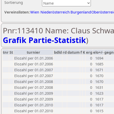
Sortierung
Vereinslisten:
Wien
Niederösterreich
Burgenland
Oberösterrei
Pnr:113410 Name: Claus Schwar
Grafik Partie-Statistik
)
tnr
St
turnier
bdld
rd
datum
f
K
erg
elo+/-
gegn
Elozahl per 01.01.2006
0
1694
Elozahl per 01.07.2006
0
1685
Elozahl per 01.01.2007
0
1671
Elozahl per 01.07.2007
0
1670
Elozahl per 01.01.2008
0
1670
Elozahl per 01.07.2008
0
1631
Elozahl per 01.01.2009
0
1623
Elozahl per 01.07.2009
0
1617
Elozahl per 01.01.2010
0
1617
Elozahl per 01.07.2010
0
1615