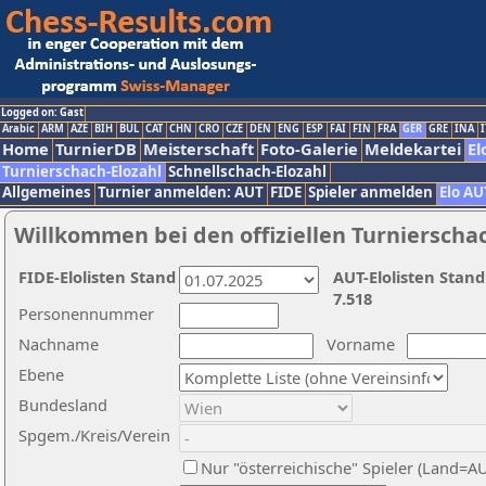
Logged on: Gast
Arabic
ARM
AZE
BIH
BUL
CAT
CHN
CRO
CZE
DEN
ENG
ESP
FAI
FIN
FRA
GER
GRE
INA
I
Home
TurnierDB
Meisterschaft
Foto-Galerie
Meldekartei
El
Turnierschach-Elozahl
Schnellschach-Elozahl
Allgemeines
Turnier anmelden: AUT
FIDE
Spieler anmelden
Elo AU
Willkommen bei den offiziellen Turnierscha
FIDE-Elolisten Stand
AUT-Elolisten Stand
7.518
Personennummer
Nachname
Vorname
Ebene
Bundesland
Spgem./Kreis/Verein
Nur "österreichische" Spieler (Land=A