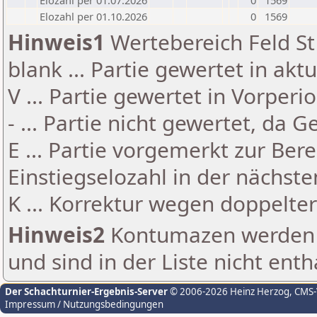
Elozahl per 01.07.2026
0
1569
Elozahl per 01.10.2026
0
1569
Hinweis1
Wertebereich Feld St 
blank ... Partie gewertet in akt
V ... Partie gewertet in Vorperi
- ... Partie nicht gewertet, da 
E ... Partie vorgemerkt zur Be
Einstiegselozahl in der nächst
K ... Korrektur wegen doppelt
Hinweis2
Kontumazen werden g
und sind in der Liste nicht enth
Der Schachturnier-Ergebnis-Server
© 2006-2026 Heinz Herzog
, CMS
Impressum / Nutzungsbedingungen