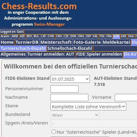
Logged on: Gast
Arabic
ARM
AZE
BIH
BUL
CAT
CHN
CRO
CZE
DEN
ENG
ESP
FAI
FIN
FRA
GER
GRE
INA
I
Home
TurnierDB
Meisterschaft
Foto-Galerie
Meldekartei
El
Turnierschach-Elozahl
Schnellschach-Elozahl
Allgemeines
Turnier anmelden: AUT
FIDE
Spieler anmelden
Elo AU
Willkommen bei den offiziellen Turnierscha
FIDE-Elolisten Stand
AUT-Elolisten Stand
7.518
Personennummer
Nachname
Vorname
Ebene
Bundesland
Spgem./Kreis/Verein
Nur "österreichische" Spieler (Land=A