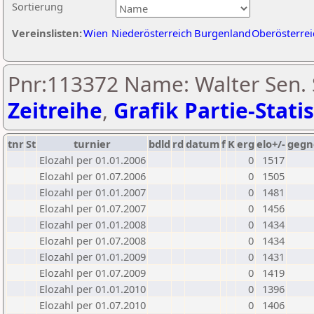
Sortierung
Vereinslisten:
Wien
Niederösterreich
Burgenland
Oberösterrei
Pnr:113372 Name: Walter Sen. 
Zeitreihe
,
Grafik Partie-Statis
tnr
St
turnier
bdld
rd
datum
f
K
erg
elo+/-
gegn
Elozahl per 01.01.2006
0
1517
Elozahl per 01.07.2006
0
1505
Elozahl per 01.01.2007
0
1481
Elozahl per 01.07.2007
0
1456
Elozahl per 01.01.2008
0
1434
Elozahl per 01.07.2008
0
1434
Elozahl per 01.01.2009
0
1431
Elozahl per 01.07.2009
0
1419
Elozahl per 01.01.2010
0
1396
Elozahl per 01.07.2010
0
1406