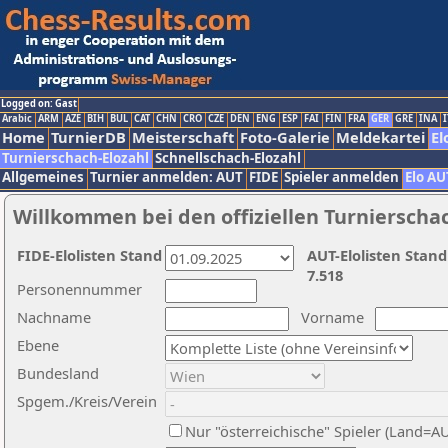
Logged on: Gast
Arabic
ARM
AZE
BIH
BUL
CAT
CHN
CRO
CZE
DEN
ENG
ESP
FAI
FIN
FRA
GER
GRE
INA
I
Home
TurnierDB
Meisterschaft
Foto-Galerie
Meldekartei
El
Turnierschach-Elozahl
Schnellschach-Elozahl
Allgemeines
Turnier anmelden: AUT
FIDE
Spieler anmelden
Elo AU
Willkommen bei den offiziellen Turnierscha
FIDE-Elolisten Stand
AUT-Elolisten Stand
7.518
Personennummer
Nachname
Vorname
Ebene
Bundesland
Spgem./Kreis/Verein
Nur "österreichische" Spieler (Land=A