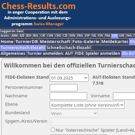
Logged on: Gast
Arabic
ARM
AZE
BIH
BUL
CAT
CHN
CRO
CZE
DEN
ENG
ESP
FAI
FIN
FRA
GER
GRE
INA
I
Home
TurnierDB
Meisterschaft
Foto-Galerie
Meldekartei
El
Turnierschach-Elozahl
Schnellschach-Elozahl
Allgemeines
Turnier anmelden: AUT
FIDE
Spieler anmelden
Elo AU
Willkommen bei den offiziellen Turnierscha
FIDE-Elolisten Stand
AUT-Elolisten Stand
7.518
Personennummer
Nachname
Vorname
Ebene
Bundesland
Spgem./Kreis/Verein
Nur "österreichische" Spieler (Land=A