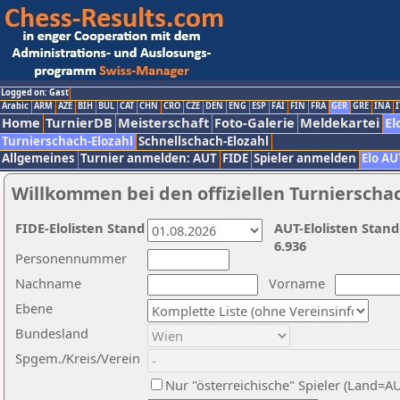
Logged on: Gast
Arabic
ARM
AZE
BIH
BUL
CAT
CHN
CRO
CZE
DEN
ENG
ESP
FAI
FIN
FRA
GER
GRE
INA
I
Home
TurnierDB
Meisterschaft
Foto-Galerie
Meldekartei
El
Turnierschach-Elozahl
Schnellschach-Elozahl
Allgemeines
Turnier anmelden: AUT
FIDE
Spieler anmelden
Elo AU
Willkommen bei den offiziellen Turnierscha
FIDE-Elolisten Stand
AUT-Elolisten Stand
6.936
Personennummer
Nachname
Vorname
Ebene
Bundesland
Spgem./Kreis/Verein
Nur "österreichische" Spieler (Land=A