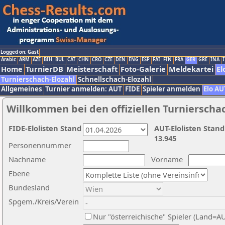
Logged on: Gast
Arabic
ARM
AZE
BIH
BUL
CAT
CHN
CRO
CZE
DEN
ENG
ESP
FAI
FIN
FRA
GER
GRE
INA
I
Home
TurnierDB
Meisterschaft
Foto-Galerie
Meldekartei
El
Turnierschach-Elozahl
Schnellschach-Elozahl
Allgemeines
Turnier anmelden: AUT
FIDE
Spieler anmelden
Elo AU
Willkommen bei den offiziellen Turnierscha
FIDE-Elolisten Stand
AUT-Elolisten Stand
13.945
Personennummer
Nachname
Vorname
Ebene
Bundesland
Spgem./Kreis/Verein
Nur "österreichische" Spieler (Land=A