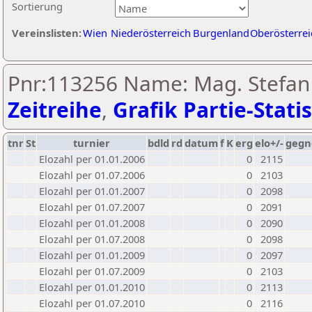
Sortierung
Vereinslisten:
Wien
Niederösterreich
Burgenland
Oberösterrei
Pnr:113256 Name: Mag. Stefan 
Zeitreihe
,
Grafik Partie-Statis
tnr
St
turnier
bdld
rd
datum
f
K
erg
elo+/-
gegn
Elozahl per 01.01.2006
0
2115
Elozahl per 01.07.2006
0
2103
Elozahl per 01.01.2007
0
2098
Elozahl per 01.07.2007
0
2091
Elozahl per 01.01.2008
0
2090
Elozahl per 01.07.2008
0
2098
Elozahl per 01.01.2009
0
2097
Elozahl per 01.07.2009
0
2103
Elozahl per 01.01.2010
0
2113
Elozahl per 01.07.2010
0
2116