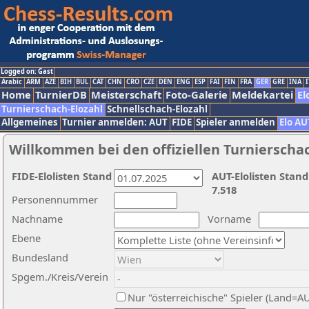
Logged on: Gast
Arabic
ARM
AZE
BIH
BUL
CAT
CHN
CRO
CZE
DEN
ENG
ESP
FAI
FIN
FRA
GER
GRE
INA
I
Home
TurnierDB
Meisterschaft
Foto-Galerie
Meldekartei
El
Turnierschach-Elozahl
Schnellschach-Elozahl
Allgemeines
Turnier anmelden: AUT
FIDE
Spieler anmelden
Elo AU
Willkommen bei den offiziellen Turnierscha
FIDE-Elolisten Stand
AUT-Elolisten Stand
7.518
Personennummer
Nachname
Vorname
Ebene
Bundesland
Spgem./Kreis/Verein
Nur "österreichische" Spieler (Land=A