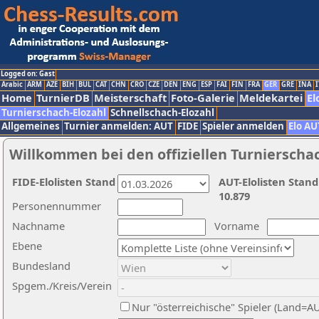
Logged on: Gast
Arabic
ARM
AZE
BIH
BUL
CAT
CHN
CRO
CZE
DEN
ENG
ESP
FAI
FIN
FRA
GER
GRE
INA
I
Home
TurnierDB
Meisterschaft
Foto-Galerie
Meldekartei
El
Turnierschach-Elozahl
Schnellschach-Elozahl
Allgemeines
Turnier anmelden: AUT
FIDE
Spieler anmelden
Elo AU
Willkommen bei den offiziellen Turnierscha
FIDE-Elolisten Stand
AUT-Elolisten Stand
10.879
Personennummer
Nachname
Vorname
Ebene
Bundesland
Spgem./Kreis/Verein
Nur "österreichische" Spieler (Land=A