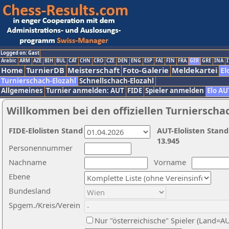
Logged on: Gast
Arabic
ARM
AZE
BIH
BUL
CAT
CHN
CRO
CZE
DEN
ENG
ESP
FAI
FIN
FRA
GER
GRE
INA
I
Home
TurnierDB
Meisterschaft
Foto-Galerie
Meldekartei
El
Turnierschach-Elozahl
Schnellschach-Elozahl
Allgemeines
Turnier anmelden: AUT
FIDE
Spieler anmelden
Elo AU
Willkommen bei den offiziellen Turnierscha
FIDE-Elolisten Stand
AUT-Elolisten Stand
13.945
Personennummer
Nachname
Vorname
Ebene
Bundesland
Spgem./Kreis/Verein
Nur "österreichische" Spieler (Land=A