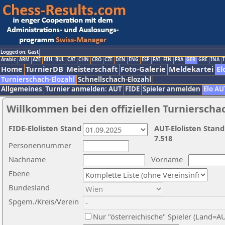
Logged on: Gast
Arabic
ARM
AZE
BIH
BUL
CAT
CHN
CRO
CZE
DEN
ENG
ESP
FAI
FIN
FRA
GER
GRE
INA
I
Home
TurnierDB
Meisterschaft
Foto-Galerie
Meldekartei
El
Turnierschach-Elozahl
Schnellschach-Elozahl
Allgemeines
Turnier anmelden: AUT
FIDE
Spieler anmelden
Elo AU
Willkommen bei den offiziellen Turnierscha
FIDE-Elolisten Stand
AUT-Elolisten Stand
7.518
Personennummer
Nachname
Vorname
Ebene
Bundesland
Spgem./Kreis/Verein
Nur "österreichische" Spieler (Land=A