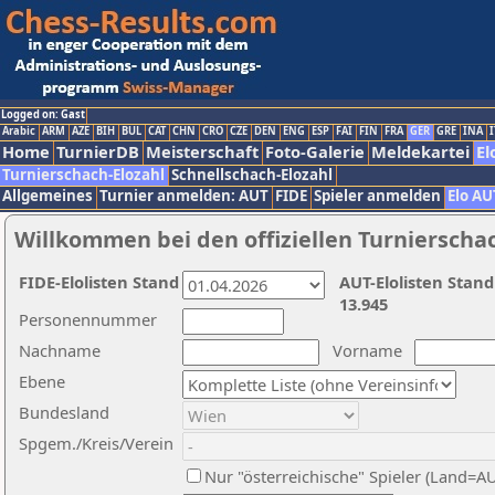
Logged on: Gast
Arabic
ARM
AZE
BIH
BUL
CAT
CHN
CRO
CZE
DEN
ENG
ESP
FAI
FIN
FRA
GER
GRE
INA
I
Home
TurnierDB
Meisterschaft
Foto-Galerie
Meldekartei
El
Turnierschach-Elozahl
Schnellschach-Elozahl
Allgemeines
Turnier anmelden: AUT
FIDE
Spieler anmelden
Elo AU
Willkommen bei den offiziellen Turnierscha
FIDE-Elolisten Stand
AUT-Elolisten Stand
13.945
Personennummer
Nachname
Vorname
Ebene
Bundesland
Spgem./Kreis/Verein
Nur "österreichische" Spieler (Land=A