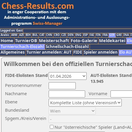
Logged on: Gast
Arabic
ARM
AZE
BIH
BUL
CAT
CHN
CRO
CZE
DEN
ENG
ESP
FAI
FIN
FRA
GER
GRE
INA
I
Home
TurnierDB
Meisterschaft
Foto-Galerie
Meldekartei
El
Turnierschach-Elozahl
Schnellschach-Elozahl
Allgemeines
Turnier anmelden: AUT
FIDE
Spieler anmelden
Elo AU
Willkommen bei den offiziellen Turnierscha
FIDE-Elolisten Stand
AUT-Elolisten Stand
13.945
Personennummer
Nachname
Vorname
Ebene
Bundesland
Spgem./Kreis/Verein
Nur "österreichische" Spieler (Land=A