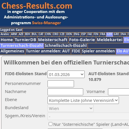
Logged on: Gast
Arabic
ARM
AZE
BIH
BUL
CAT
CHN
CRO
CZE
DEN
ENG
ESP
FAI
FIN
FRA
GER
GRE
INA
I
Home
TurnierDB
Meisterschaft
Foto-Galerie
Meldekartei
El
Turnierschach-Elozahl
Schnellschach-Elozahl
Allgemeines
Turnier anmelden: AUT
FIDE
Spieler anmelden
Elo AU
Willkommen bei den offiziellen Turnierscha
FIDE-Elolisten Stand
AUT-Elolisten Stand
10.879
Personennummer
Nachname
Vorname
Ebene
Bundesland
Spgem./Kreis/Verein
Nur "österreichische" Spieler (Land=A