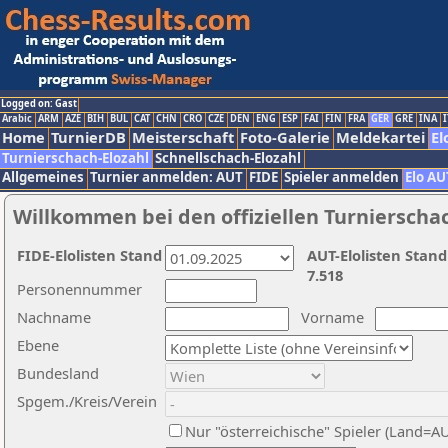
Logged on: Gast
Arabic
ARM
AZE
BIH
BUL
CAT
CHN
CRO
CZE
DEN
ENG
ESP
FAI
FIN
FRA
GER
GRE
INA
I
Home
TurnierDB
Meisterschaft
Foto-Galerie
Meldekartei
El
Turnierschach-Elozahl
Schnellschach-Elozahl
Allgemeines
Turnier anmelden: AUT
FIDE
Spieler anmelden
Elo AU
Willkommen bei den offiziellen Turnierscha
FIDE-Elolisten Stand
AUT-Elolisten Stand
7.518
Personennummer
Nachname
Vorname
Ebene
Bundesland
Spgem./Kreis/Verein
Nur "österreichische" Spieler (Land=A