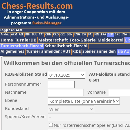
Logged on: Gast
Arabic
ARM
AZE
BIH
BUL
CAT
CHN
CRO
CZE
DEN
ENG
ESP
FAI
FIN
FRA
GER
GRE
INA
I
Home
TurnierDB
Meisterschaft
Foto-Galerie
Meldekartei
El
Turnierschach-Elozahl
Schnellschach-Elozahl
Allgemeines
Turnier anmelden: AUT
FIDE
Spieler anmelden
Elo AU
Willkommen bei den offiziellen Turnierscha
FIDE-Elolisten Stand
AUT-Elolisten Stand
8.601
Personennummer
Nachname
Vorname
Ebene
Bundesland
Spgem./Kreis/Verein
Nur "österreichische" Spieler (Land=A