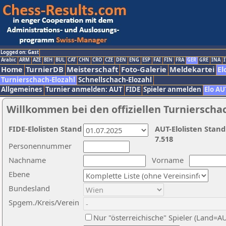
Logged on: Gast
Arabic
ARM
AZE
BIH
BUL
CAT
CHN
CRO
CZE
DEN
ENG
ESP
FAI
FIN
FRA
GER
GRE
INA
I
Home
TurnierDB
Meisterschaft
Foto-Galerie
Meldekartei
El
Turnierschach-Elozahl
Schnellschach-Elozahl
Allgemeines
Turnier anmelden: AUT
FIDE
Spieler anmelden
Elo AU
Willkommen bei den offiziellen Turnierscha
FIDE-Elolisten Stand
AUT-Elolisten Stand
7.518
Personennummer
Nachname
Vorname
Ebene
Bundesland
Spgem./Kreis/Verein
Nur "österreichische" Spieler (Land=A