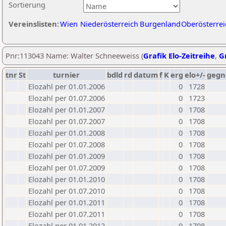
Sortierung
Vereinslisten:
Wien
Niederösterreich
Burgenland
Oberösterrei
Pnr:113043 Name: Walter Schneeweiss (
Grafik Elo-Zeitreihe
,
Gr
tnr
St
turnier
bdld
rd
datum
f
K
erg
elo+/-
gegn
Elozahl per 01.01.2006
0
1728
Elozahl per 01.07.2006
0
1723
Elozahl per 01.01.2007
0
1708
Elozahl per 01.07.2007
0
1708
Elozahl per 01.01.2008
0
1708
Elozahl per 01.07.2008
0
1708
Elozahl per 01.01.2009
0
1708
Elozahl per 01.07.2009
0
1708
Elozahl per 01.01.2010
0
1708
Elozahl per 01.07.2010
0
1708
Elozahl per 01.01.2011
0
1708
Elozahl per 01.07.2011
0
1708
Elozahl per 01.01.2012
0
1708