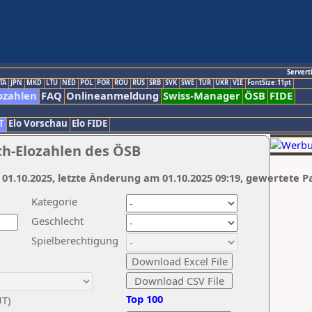
Servert
TA
JPN
MKD
LTU
NED
POL
POR
ROU
RUS
SRB
SVK
SWE
TUR
UKR
VIE
FontSize:11pt
ozahlen
FAQ
Onlineanmeldung
Swiss-Manager
ÖSB
FIDE
T
Elo Vorschau
Elo FIDE
ch-Elozahlen des ÖSB
 01.10.2025, letzte Änderung am 01.10.2025 09:19, gewertete P
Kategorie
Geschlecht
Spielberechtigung
Top 100
UT)