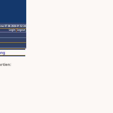
ime 07.08.2026 01:52:24
Login
Logout
artien: