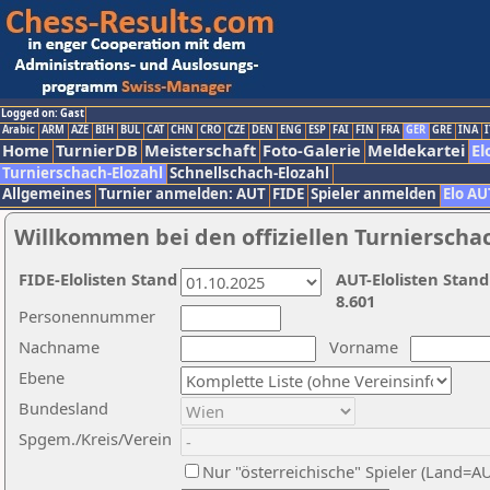
Logged on: Gast
Arabic
ARM
AZE
BIH
BUL
CAT
CHN
CRO
CZE
DEN
ENG
ESP
FAI
FIN
FRA
GER
GRE
INA
I
Home
TurnierDB
Meisterschaft
Foto-Galerie
Meldekartei
El
Turnierschach-Elozahl
Schnellschach-Elozahl
Allgemeines
Turnier anmelden: AUT
FIDE
Spieler anmelden
Elo AU
Willkommen bei den offiziellen Turnierscha
FIDE-Elolisten Stand
AUT-Elolisten Stand
8.601
Personennummer
Nachname
Vorname
Ebene
Bundesland
Spgem./Kreis/Verein
Nur "österreichische" Spieler (Land=A