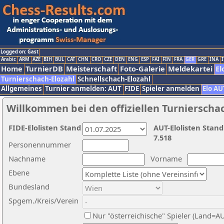
Logged on: Gast
Arabic
ARM
AZE
BIH
BUL
CAT
CHN
CRO
CZE
DEN
ENG
ESP
FAI
FIN
FRA
GER
GRE
INA
I
Home
TurnierDB
Meisterschaft
Foto-Galerie
Meldekartei
El
Turnierschach-Elozahl
Schnellschach-Elozahl
Allgemeines
Turnier anmelden: AUT
FIDE
Spieler anmelden
Elo AU
Willkommen bei den offiziellen Turnierscha
FIDE-Elolisten Stand
AUT-Elolisten Stand
7.518
Personennummer
Nachname
Vorname
Ebene
Bundesland
Spgem./Kreis/Verein
Nur "österreichische" Spieler (Land=A