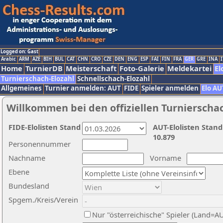
Logged on: Gast
Arabic
ARM
AZE
BIH
BUL
CAT
CHN
CRO
CZE
DEN
ENG
ESP
FAI
FIN
FRA
GER
GRE
INA
I
Home
TurnierDB
Meisterschaft
Foto-Galerie
Meldekartei
El
Turnierschach-Elozahl
Schnellschach-Elozahl
Allgemeines
Turnier anmelden: AUT
FIDE
Spieler anmelden
Elo AU
Willkommen bei den offiziellen Turnierscha
FIDE-Elolisten Stand
AUT-Elolisten Stand
10.879
Personennummer
Nachname
Vorname
Ebene
Bundesland
Spgem./Kreis/Verein
Nur "österreichische" Spieler (Land=A