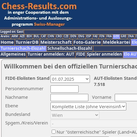
Logged on: Gast
Arabic
ARM
AZE
BIH
BUL
CAT
CHN
CRO
CZE
DEN
ENG
ESP
FAI
FIN
FRA
GER
GRE
INA
I
Home
TurnierDB
Meisterschaft
Foto-Galerie
Meldekartei
El
Turnierschach-Elozahl
Schnellschach-Elozahl
Allgemeines
Turnier anmelden: AUT
FIDE
Spieler anmelden
Elo AU
Willkommen bei den offiziellen Turnierscha
FIDE-Elolisten Stand
AUT-Elolisten Stand
7.518
Personennummer
Nachname
Vorname
Ebene
Bundesland
Spgem./Kreis/Verein
Nur "österreichische" Spieler (Land=A