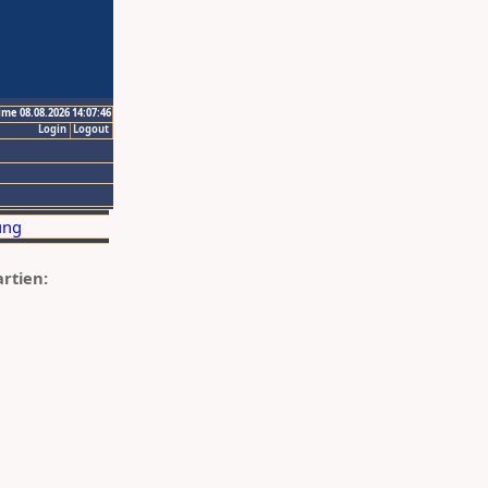
ime 08.08.2026 14:07:46
Login
Logout
artien: