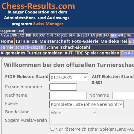
Logged on: Gast
Arabic
ARM
AZE
BIH
BUL
CAT
CHN
CRO
CZE
DEN
ENG
ESP
FAI
FIN
FRA
GER
GRE
INA
I
Home
TurnierDB
Meisterschaft
Foto-Galerie
Meldekartei
El
Turnierschach-Elozahl
Schnellschach-Elozahl
Allgemeines
Turnier anmelden: AUT
FIDE
Spieler anmelden
Elo AU
Willkommen bei den offiziellen Turnierscha
FIDE-Elolisten Stand
AUT-Elolisten Stand
8.601
Personennummer
Nachname
Vorname
Ebene
Bundesland
Spgem./Kreis/Verein
Nur "österreichische" Spieler (Land=A