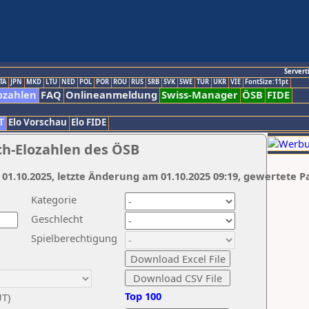
Servert
TA
JPN
MKD
LTU
NED
POL
POR
ROU
RUS
SRB
SVK
SWE
TUR
UKR
VIE
FontSize:11pt
ozahlen
FAQ
Onlineanmeldung
Swiss-Manager
ÖSB
FIDE
T
Elo Vorschau
Elo FIDE
ch-Elozahlen des ÖSB
 01.10.2025, letzte Änderung am 01.10.2025 09:19, gewertete P
Kategorie
Geschlecht
Spielberechtigung
Top 100
UT)