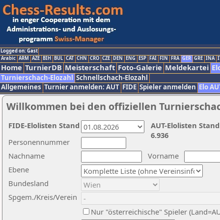
Logged on: Gast
Arabic
ARM
AZE
BIH
BUL
CAT
CHN
CRO
CZE
DEN
ENG
ESP
FAI
FIN
FRA
GER
GRE
INA
I
Home
TurnierDB
Meisterschaft
Foto-Galerie
Meldekartei
El
Turnierschach-Elozahl
Schnellschach-Elozahl
Allgemeines
Turnier anmelden: AUT
FIDE
Spieler anmelden
Elo AU
Willkommen bei den offiziellen Turnierscha
FIDE-Elolisten Stand
AUT-Elolisten Stand
6.936
Personennummer
Nachname
Vorname
Ebene
Bundesland
Spgem./Kreis/Verein
Nur "österreichische" Spieler (Land=A