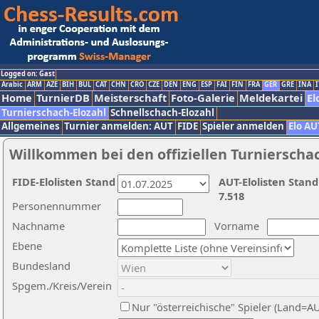
Logged on: Gast
Arabic
ARM
AZE
BIH
BUL
CAT
CHN
CRO
CZE
DEN
ENG
ESP
FAI
FIN
FRA
GER
GRE
INA
I
Home
TurnierDB
Meisterschaft
Foto-Galerie
Meldekartei
El
Turnierschach-Elozahl
Schnellschach-Elozahl
Allgemeines
Turnier anmelden: AUT
FIDE
Spieler anmelden
Elo AU
Willkommen bei den offiziellen Turnierscha
FIDE-Elolisten Stand
AUT-Elolisten Stand
7.518
Personennummer
Nachname
Vorname
Ebene
Bundesland
Spgem./Kreis/Verein
Nur "österreichische" Spieler (Land=A