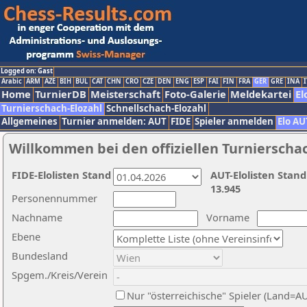
Logged on: Gast
Arabic
ARM
AZE
BIH
BUL
CAT
CHN
CRO
CZE
DEN
ENG
ESP
FAI
FIN
FRA
GER
GRE
INA
I
Home
TurnierDB
Meisterschaft
Foto-Galerie
Meldekartei
El
Turnierschach-Elozahl
Schnellschach-Elozahl
Allgemeines
Turnier anmelden: AUT
FIDE
Spieler anmelden
Elo AU
Willkommen bei den offiziellen Turnierscha
FIDE-Elolisten Stand
AUT-Elolisten Stand
13.945
Personennummer
Nachname
Vorname
Ebene
Bundesland
Spgem./Kreis/Verein
Nur "österreichische" Spieler (Land=A