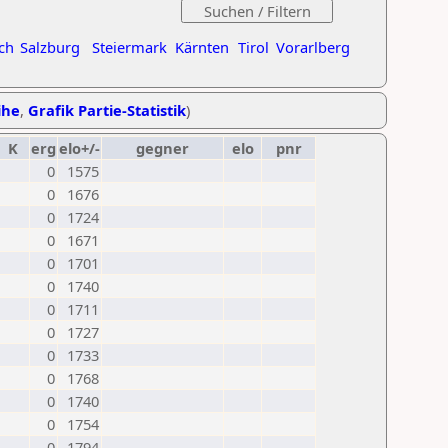
ch
Salzburg
Steiermark
Kärnten
Tirol
Vorarlberg
ihe
,
Grafik Partie-Statistik
)
K
erg
elo+/-
gegner
elo
pnr
0
1575
0
1676
0
1724
0
1671
0
1701
0
1740
0
1711
0
1727
0
1733
0
1768
0
1740
0
1754
0
1794