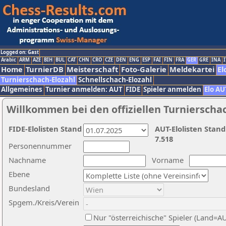
Logged on: Gast
Arabic
ARM
AZE
BIH
BUL
CAT
CHN
CRO
CZE
DEN
ENG
ESP
FAI
FIN
FRA
GER
GRE
INA
I
Home
TurnierDB
Meisterschaft
Foto-Galerie
Meldekartei
El
Turnierschach-Elozahl
Schnellschach-Elozahl
Allgemeines
Turnier anmelden: AUT
FIDE
Spieler anmelden
Elo AU
Willkommen bei den offiziellen Turnierscha
FIDE-Elolisten Stand
AUT-Elolisten Stand
7.518
Personennummer
Nachname
Vorname
Ebene
Bundesland
Spgem./Kreis/Verein
Nur "österreichische" Spieler (Land=A