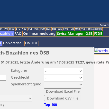
Servert
TA
JPN
MKD
LTU
NED
POL
POR
ROU
RUS
SRB
SVK
SWE
TUR
UKR
VIE
FontSize:11pt
ozahlen
FAQ
Onlineanmeldung
Swiss-Manager
ÖSB
FIDE
T
Elo Vorschau
Elo FIDE
ch-Elozahlen des ÖSB
 01.07.2025, letzte Änderung am 17.08.2025 11:27, gewertete P
Kategorie
Geschlecht
Spielberechtigung
Top 100
UT)