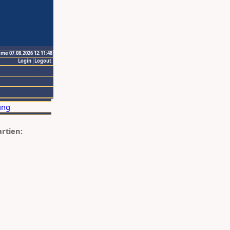
ime 07.08.2026 12:11:48
Login
Logout
artien: