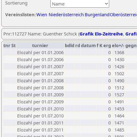
Sortierung
Vereinslisten:
Wien
Niederösterreich
Burgenland
Oberösterrei
Pnr:112727 Name: Guenther Schick (
Grafik Elo-Zeitreihe
,
Grafi
tnr
St
turnier
bdld
rd
datum
f
K
erg
elo+/-
gegn
Elozahl per 01.01.2006
0
1368
Elozahl per 01.07.2006
0
1430
Elozahl per 01.01.2007
0
1426
Elozahl per 01.07.2007
0
1502
Elozahl per 01.01.2008
0
1490
Elozahl per 01.07.2008
0
1512
Elozahl per 01.01.2009
0
1527
Elozahl per 01.07.2009
0
1491
Elozahl per 01.01.2010
0
1453
Elozahl per 01.07.2010
0
1464
Elozahl per 01.01.2011
0
1471
Elozahl per 01.07.2011
0
1485
Elozahl per 01.01.2012
0
1501