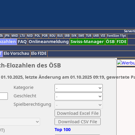
Servert
TA
JPN
MKD
LTU
NED
POL
POR
ROU
RUS
SRB
SVK
SWE
TUR
UKR
VIE
FontSize:11pt
ozahlen
FAQ
Onlineanmeldung
Swiss-Manager
ÖSB
FIDE
T
Elo Vorschau
Elo FIDE
ch-Elozahlen des ÖSB
 01.10.2025, letzte Änderung am 01.10.2025 09:19, gewertete P
Kategorie
Geschlecht
Spielberechtigung
Top 100
UT)