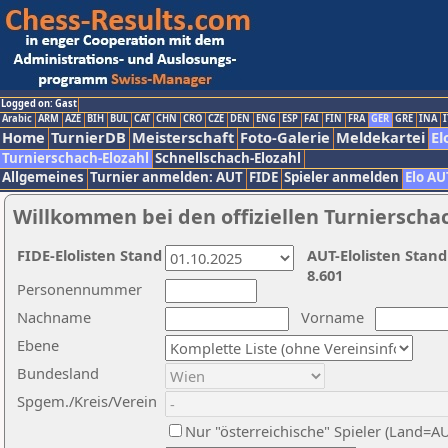
Logged on: Gast
Arabic
ARM
AZE
BIH
BUL
CAT
CHN
CRO
CZE
DEN
ENG
ESP
FAI
FIN
FRA
GER
GRE
INA
I
Home
TurnierDB
Meisterschaft
Foto-Galerie
Meldekartei
El
Turnierschach-Elozahl
Schnellschach-Elozahl
Allgemeines
Turnier anmelden: AUT
FIDE
Spieler anmelden
Elo AU
Willkommen bei den offiziellen Turnierscha
FIDE-Elolisten Stand
AUT-Elolisten Stand
8.601
Personennummer
Nachname
Vorname
Ebene
Bundesland
Spgem./Kreis/Verein
Nur "österreichische" Spieler (Land=A