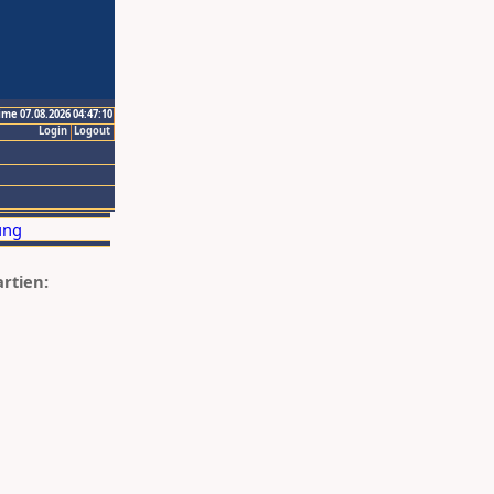
ime 07.08.2026 04:47:10
Login
Logout
artien: