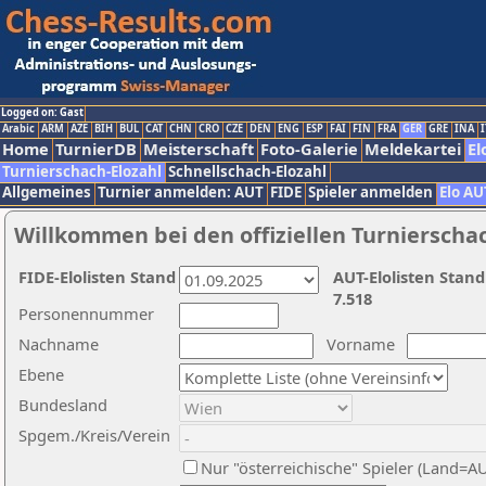
Logged on: Gast
Arabic
ARM
AZE
BIH
BUL
CAT
CHN
CRO
CZE
DEN
ENG
ESP
FAI
FIN
FRA
GER
GRE
INA
I
Home
TurnierDB
Meisterschaft
Foto-Galerie
Meldekartei
El
Turnierschach-Elozahl
Schnellschach-Elozahl
Allgemeines
Turnier anmelden: AUT
FIDE
Spieler anmelden
Elo AU
Willkommen bei den offiziellen Turnierscha
FIDE-Elolisten Stand
AUT-Elolisten Stand
7.518
Personennummer
Nachname
Vorname
Ebene
Bundesland
Spgem./Kreis/Verein
Nur "österreichische" Spieler (Land=A