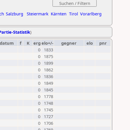
ch
Salzburg
Steiermark
Kärnten
Tirol
Vorarlberg
Partie-Statistik
)
datum
f
K
erg
elo+/-
gegner
elo
pnr
0
1833
0
1875
0
1899
0
1862
0
1836
0
1849
0
1845
0
1778
0
1748
0
1745
0
1727
0
1706
0
1769