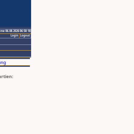
ime 06.08.2026 06:58:18
Login
Logout
artien: