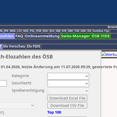
Servert
TA
JPN
MKD
LTU
NED
POL
POR
ROU
RUS
SRB
SVK
SWE
TUR
UKR
VIE
FontSize:11pt
ozahlen
FAQ
Onlineanmeldung
Swiss-Manager
ÖSB
FIDE
T
Elo Vorschau
Elo FIDE
ch-Elozahlen des ÖSB
 01.04.2026, letzte Änderung am 11.07.2026 09:29, gewertete P
Kategorie
Geschlecht
Spielberechtigung
Top 100
UT)