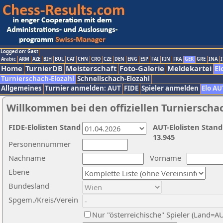
Logged on: Gast
Arabic
ARM
AZE
BIH
BUL
CAT
CHN
CRO
CZE
DEN
ENG
ESP
FAI
FIN
FRA
GER
GRE
INA
I
Home
TurnierDB
Meisterschaft
Foto-Galerie
Meldekartei
El
Turnierschach-Elozahl
Schnellschach-Elozahl
Allgemeines
Turnier anmelden: AUT
FIDE
Spieler anmelden
Elo AU
Willkommen bei den offiziellen Turnierscha
FIDE-Elolisten Stand
AUT-Elolisten Stand
13.945
Personennummer
Nachname
Vorname
Ebene
Bundesland
Spgem./Kreis/Verein
Nur "österreichische" Spieler (Land=A